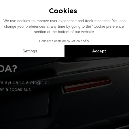
re la base de un vehículo equipado con un sistema de audi
cífica, la ubicación de los elementos presentados en este
gerencias de productos compatibles: cada elemento se ve
DA?
a ayudarle a elegir el
er a todas sus