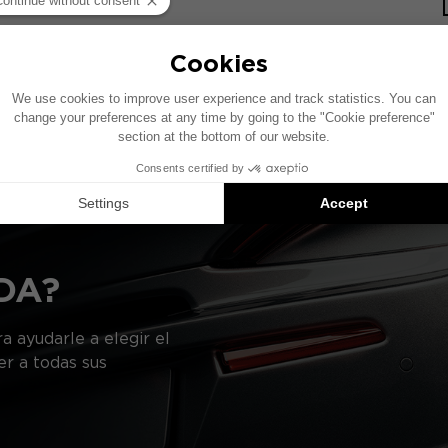
re la base de un vehículo equipado con un sistema de audi
cífica, la ubicación de los elementos presentados en este
gerencias de productos compatibles: cada elemento se ve
DA?
a ayudarle a elegir el
er a todas sus