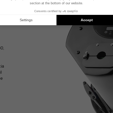
80,
cia
il
je