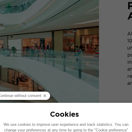
A
1
u
p
i
a
r
am