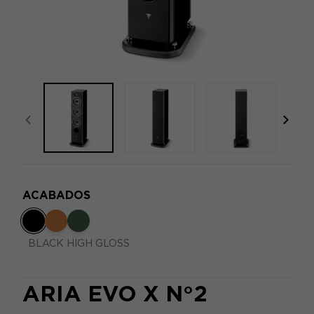
focal-naim-frontent::misc.prev_label
focal
ACABADOS
BLACK HIGH GLOSS
ARIA EVO X N°2