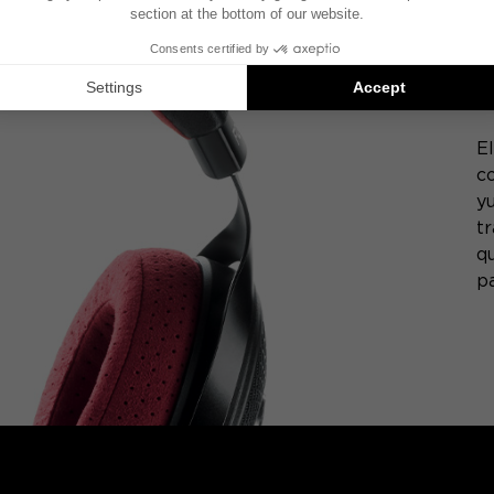
E
co
y
t
q
p