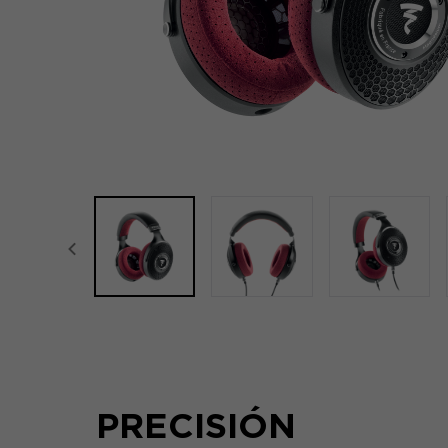
focal-naim-frontent::misc.prev_label
PRECISIÓN