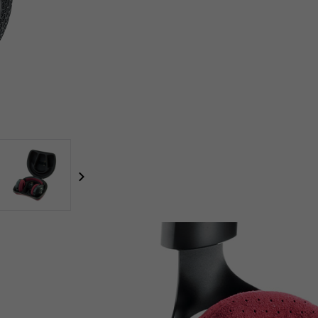
focal-naim-frontent::misc.next_label