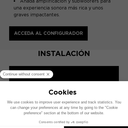
Añada amplificación y subwoofers para
una experiencia sonora más rica y unos
graves impactantes.
ACCEDA AL CONFIGURADOR
INSTALACIÓN
ESPECIFICACIONES
Diseño