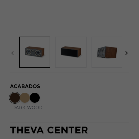
focal-naim-frontent::misc.prev_label
focal
ACABADOS
DARK WOOD
THEVA CENTER