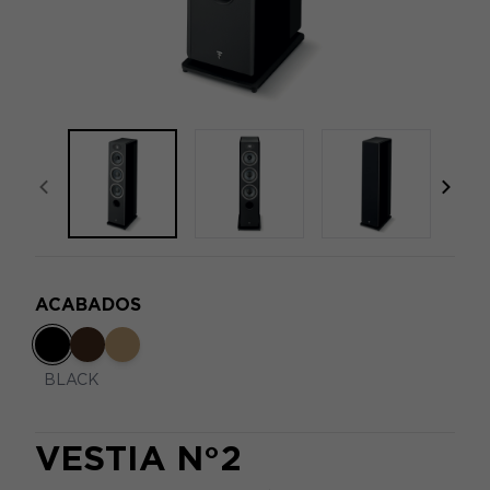
focal-naim-frontent::misc.prev_label
focal
ACABADOS
BLACK
VESTIA N°2