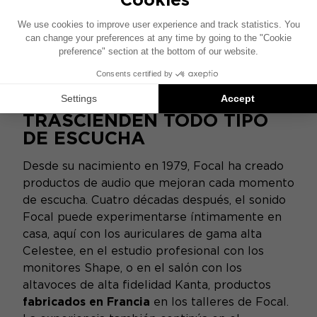
TRASCIENDEN TODO TIPO
DE ESCUCHA
Desde su nacimiento en 1979, Focal ha creado
productos de audio que mejoran cada momento
de escucha. Cuatro décadas después, el sonido
Focal puede experimentarse íntimamente en
casa, aquí con los auriculares de gama alta
Celestee, en el estudio profesional con los
monitores Shape, o en el salón con los
altavoces de alta fidelidad Kanta, productos
fabricados en Francia
en los talleres de Focal.