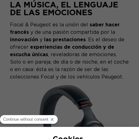
LA MÚSICA, EL LENGUAJE
DE LAS EMOCIONES
Focal & Peugeot es la unión del
saber hacer
francés
y de una pasión compartida por la
innovación
y
las prestaciones
. Es el deseo de
ofrecer
experiencias de conducción y de
escucha únicas
, reveladoras de emociones.
Solo o en pareja, de día o de noche, en el coche
o en casa: ésta es la razón de ser de las
colecciones Focal y de los vehículos Peugeot.