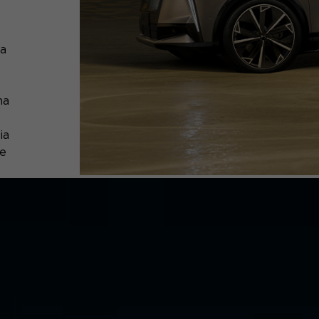
la
na
ia
ue