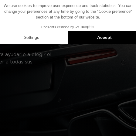
DA?
a ayudarle a elegir el
er a todas sus