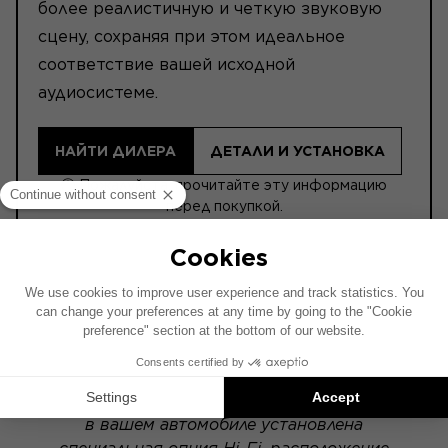
более реалистичную и четкую звуковую
сцену, сохраняя при этом идеальное
соответствие вашей исходной
аудиосистеме.
НАЙТИ ДИЛЕРА
ДЕТАЛИ И УСТАНОВКА
ⓘ Пожалуйста, прочитайте эту информацию
перед покупкой.
ACTIVE
Схема установки составлена на основе
автомобиля с заводской аудиосистемой. Если
в вашем автомобиле установлена