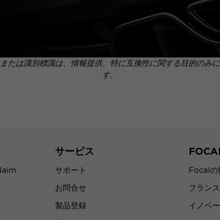
または識別標識は、情報提供、特に互換性に関する目的のみに
す。
サービス
FOC
Naim
サポート
Focal
お問合せ
フランス
製品登録
イノベー