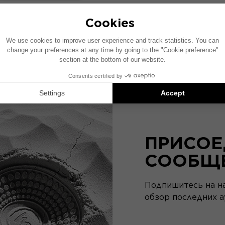
RADIANCE BENTLEY
Bentley Special Edition Hi-Fi Наушники
ПРИСОЕ
СООБЩ
Подпишитесь на н
обзор последних а