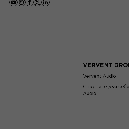
youtube
instagram
facebook
x
linkedin
VERVENT GRO
Vervent Audio
Откройте для себ
Audio