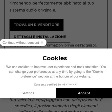
rimanendo perfettamente abbinato al tuo
sistema audio originale.
TROVA UN RIVENDITORE
DETTAGLI E INSTALLAZIONE
ⓘ Leggere queste informazioni prima dell'acquisto.
ACTIVE
Questo schema di installazione si basa su un
veicolo dotato di un impianto audio di serie. Se il
tuo veicolo è equipaggiato con un'opzione hi-fi
specifica, il posizionamento degli elementi
indicati nello schema potrebbe variare.