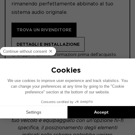
rimanendo perfettamente abbinato al tuo
sistema audio originale.
TROVA UN RIVENDITORE
DETTAGLI E INSTALLAZIONE
ⓘ Leggere queste informazioni prima dell'acquisto.
ACTIVE
Questo schema di installazione si basa su un
veicolo dotato di un impianto audio di serie. Se il
tuo veicolo è equipaggiato con un'opzione hi-fi
specifica, il posizionamento degli elementi
indicati nello schema potrebbe variare.