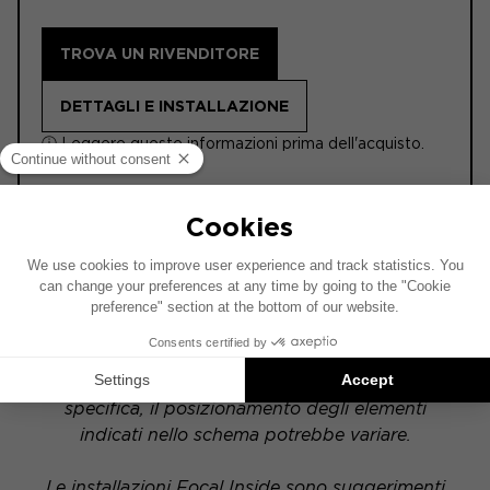
TROVA UN RIVENDITORE
DETTAGLI E INSTALLAZIONE
ⓘ Leggere queste informazioni prima dell'acquisto.
ACTIVE 6.2
Questo schema di installazione si basa su un
veicolo dotato di un impianto audio di serie. Se il
tuo veicolo è equipaggiato con un'opzione hi-fi
specifica, il posizionamento degli elementi
indicati nello schema potrebbe variare.
Le installazioni Focal Inside sono suggerimenti