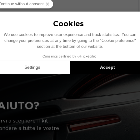
olo dotato di un impianto audio di serie. Se il tuo veicolo
onamento degli elementi indicati nello schema potrebbe v
gerimenti di prodotti compatibili: ogni elemento è vend
AIUTO?
vi a scegliere il kit
pondere a tutte le vostre