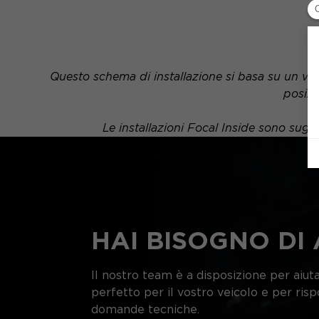
Questo schema di installazione si basa su un veic
posizi
Le installazioni Focal Inside sono sug
HAI BISOGNO DI 
Il nostro team è a disposizione per aiutar
perfetto per il vostro veicolo e per ris
domande tecniche.