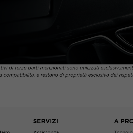
tivi di terze parti menzionati sono utilizzati esclusivame
a compatibilità, e restano di proprietà esclusiva dei rispettiv
SERVIZI
A PR
Naim
Assistenza
Tecnolo