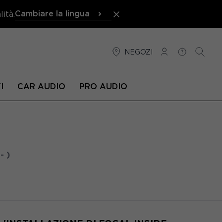
Cambiare la lingua
ità.
NEGOZI
CONNESSIONE
AIUTO
RICER
I
CAR AUDIO
PRO AUDIO
- )