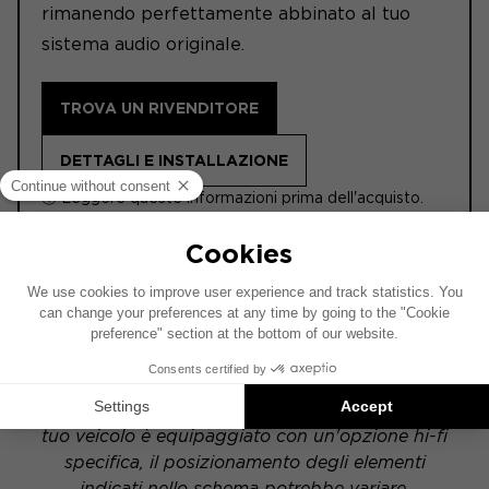
rimanendo perfettamente abbinato al tuo
sistema audio originale.
TROVA UN RIVENDITORE
DETTAGLI E INSTALLAZIONE
ⓘ Leggere queste informazioni prima dell'acquisto.
ACTIVE
Questo schema di installazione si basa su un
veicolo dotato di un impianto audio di serie. Se il
tuo veicolo è equipaggiato con un'opzione hi-fi
specifica, il posizionamento degli elementi
indicati nello schema potrebbe variare.