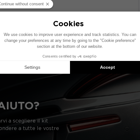
olo dotato di un impianto audio di serie. Se il tuo veicolo
onamento degli elementi indicati nello schema potrebbe v
gerimenti di prodotti compatibili: ogni elemento è vend
AIUTO?
vi a scegliere il kit
pondere a tutte le vostre