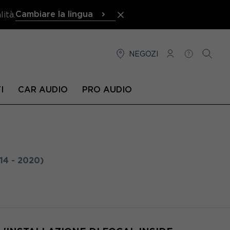
Cambiare la lingua
ità.
NEGOZI
CONNESSIONE
AIUTO
RICER
I
CAR AUDIO
PRO AUDIO
14 - 2020)