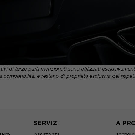
tivi di terze parti menzionati sono utilizzati esclusivame
a compatibilità, e restano di proprietà esclusiva dei rispettiv
SERVIZI
A PR
Naim
Assistenza
Tecnolo