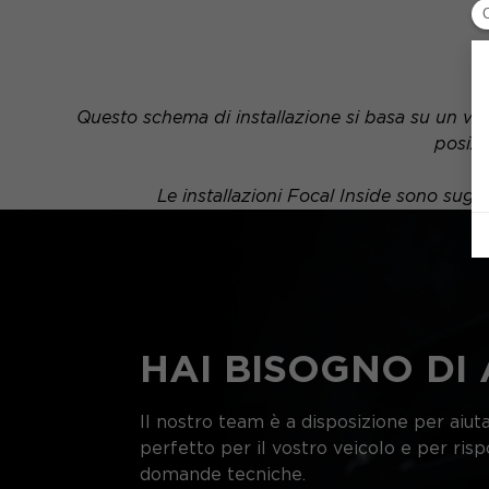
Questo schema di installazione si basa su un veic
posizi
Le installazioni Focal Inside sono sug
HAI BISOGNO DI 
Il nostro team è a disposizione per aiutar
perfetto per il vostro veicolo e per ris
domande tecniche.