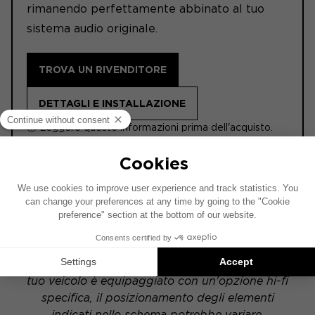
rimanendo perfettamente abbinato al tuo
sistema audio originale.
TROVA UN RIVENDITORE
DETTAGLI E INSTALLAZIONE
ⓘ Leggere queste informazioni prima dell'acquisto.
ACTIVE 6.2
Questo schema di installazione si basa su un
veicolo dotato di un impianto audio di serie. Se il
tuo veicolo è equipaggiato con un'opzione hi-fi
specifica, il posizionamento degli elementi
indicati nello schema potrebbe variare.