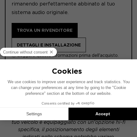
rimanendo perfettamente abbinato al tuo
sistema audio originale.
TROVA UN RIVENDITORE
DETTAGLI E INSTALLAZIONE
ⓘ Leggere queste informazioni prima dell'acquisto.
ACTIVE 4.2
Questo schema di installazione si basa su un
veicolo dotato di un impianto audio di serie. Se il
tuo veicolo è equipaggiato con un'opzione hi-fi
specifica, il posizionamento degli elementi
indicati nello schema potrebbe variare.