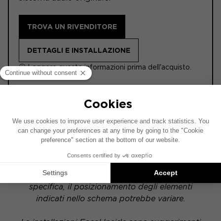
TROVA UN RIVENDITORE
DETTAGLI E INSTALLAZIONE
ⓘ Leggere queste informazioni prima dell'acquisto.
ACTIVE
Questo schema di installazione si basa su un
veicolo dotato di un impianto audio di serie. Se il
tuo veicolo è equipaggiato con un'opzione hi-fi
specifica, il posizionamento degli elementi
indicati nello schema potrebbe variare.