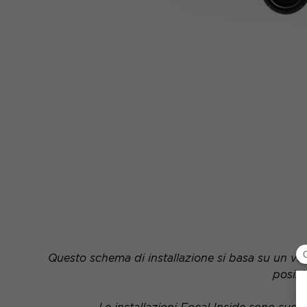
Questo schema di installazione si basa su un veic
posizi