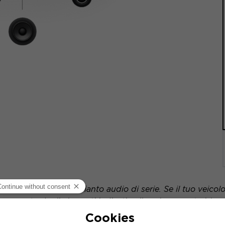
olo dotato di un impianto audio di serie. Se il tuo veicolo
onamento degli elementi indicati nello schema potrebbe v