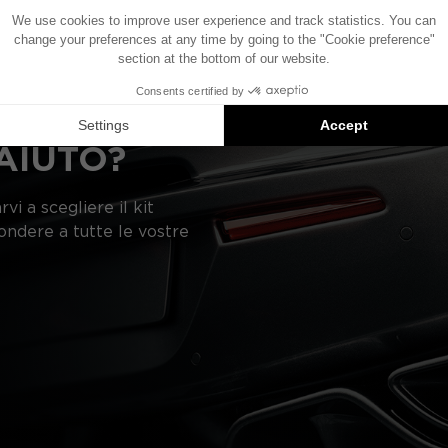
gerimenti di prodotti compatibili: ogni elemento è vend
AIUTO?
vi a scegliere il kit
pondere a tutte le vostre