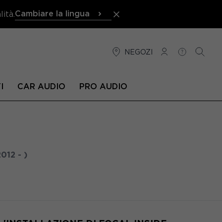
Cambiare la lingua
ità.
NEGOZI
CONNESSIONE
AIUTO
RICER
I
CAR AUDIO
PRO AUDIO
2012 - )