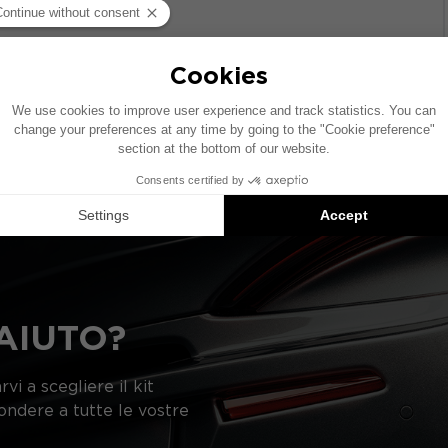
olo dotato di un impianto audio di serie. Se il tuo veicolo
onamento degli elementi indicati nello schema potrebbe v
gerimenti di prodotti compatibili: ogni elemento è vend
AIUTO?
vi a scegliere il kit
pondere a tutte le vostre