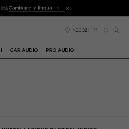
Cambiare la lingua
ità.
NEGOZI
CONNESSIONE
AIUTO
RICER
I
CAR AUDIO
PRO AUDIO