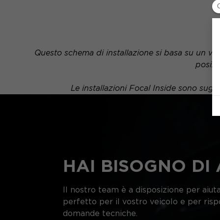
Questo schema di installazione si basa su un veic
posizi
Le installazioni Focal Inside sono sug
HAI BISOGNO DI 
Il nostro team è a disposizione per aiutar
perfetto per il vostro veicolo e per ris
domande tecniche.