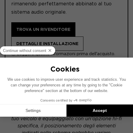
rimanendo perfettamente abbinato al tuo
sistema audio originale.
TROVA UN RIVENDITORE
DETTAGLI E INSTALLAZIONE
ⓘ Leggere queste informazioni prima dell'acquisto.
ACTIVE 6.2
Questo schema di installazione si basa su un
veicolo dotato di un impianto audio di serie. Se il
tuo veicolo è equipaggiato con un'opzione hi-fi
specifica, il posizionamento degli elementi
indicati nello schema potrebbe variare.