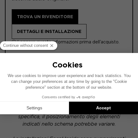
TROVA UN RIVENDITORE
DETTAGLI E INSTALLAZIONE
ⓘ Leggere queste informazioni prima dell'acquisto.
ACTIVE
Questo schema di installazione si basa su un
veicolo dotato di un impianto audio di serie. Se il
tuo veicolo è equipaggiato con un'opzione hi-fi
specifica, il posizionamento degli elementi
indicati nello schema potrebbe variare.