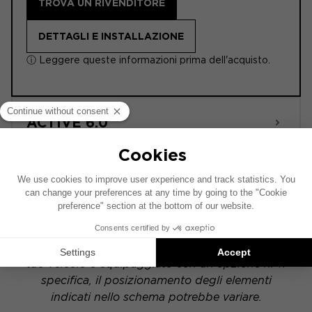
TROVA UN RIVENDITORE
DETTAGLI E INSTALLAZIONE
ⓘ Leggere queste informazioni prima dell'acquisto.
ACTIVE 6.0
POWERED
Questo schema di installazione si basa su un
veicolo dotato di un impianto audio di serie. Se il
tuo veicolo è equipaggiato con un'opzione hi-fi
specifica, il posizionamento degli elementi
indicati nello schema potrebbe variare.