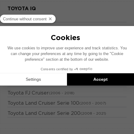
TOYOTA IQ
Toyota IQ
(2008 - 2015)
TOYOTA IZOA
Toyota Izoa
(2018 - )
TOYOTA LAND CRUISER
Land Cruiser 300 series
(2021 - )
Toyota FJ Cruiser
(2006 - 2018)
Toyota Land Cruiser Serie 100
(2003 - 2007)
Toyota Land Cruiser Serie 200
(2008 - 2021)