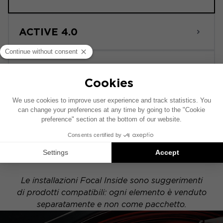
ACTIVE 4.0
POWERED
Questo schema di installazione si basa su un
veicolo dotato di un impianto audio di serie. Se il
tuo veicolo è equipaggiato con un'opzione hi-fi
specifica, il posizionamento degli elementi
indicati nello schema potrebbe variare.
Le installazioni Focal Inside sono suggerimenti
di prodotti compatibili: ogni elemento è venduto
separatamente e non come pacchetto.