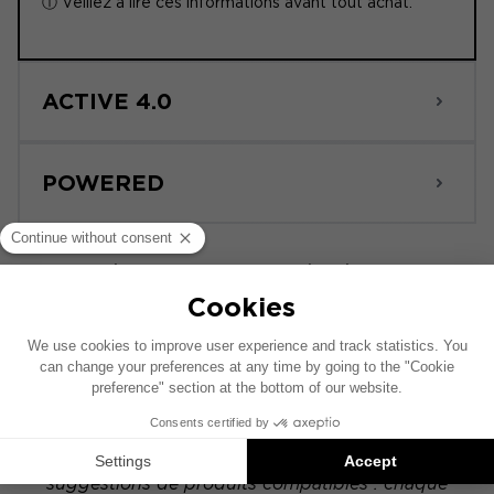
ⓘ Veillez à lire ces informations avant tout achat.
ACTIVE 4.0
POWERED
Ce schéma d’installation est réalisé sur la base
d’un véhicule comprenant un système audio
constructeur d’origine. Si votre véhicule est
équipé d'une option hi-fi spécifique, le
placement des éléments présentés sur ce
schéma peut alors varier.
Les installations Focal Inside sont des
suggestions de produits compatibles : chaque