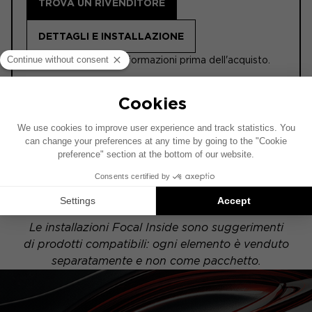
TROVA UN RIVENDITORE
DETTAGLI E INSTALLAZIONE
ⓘ Leggere queste informazioni prima dell'acquisto.
Questo schema di installazione si basa su un
veicolo dotato di un impianto audio di serie. Se il
tuo veicolo è equipaggiato con un'opzione hi-fi
specifica, il posizionamento degli elementi
indicati nello schema potrebbe variare.
Le installazioni Focal Inside sono suggerimenti
di prodotti compatibili: ogni elemento è venduto
separatamente e non come pacchetto.