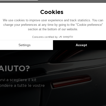
olo dotato di un impianto audio di serie. Se il tuo veicolo
onamento degli elementi indicati nello schema potrebbe v
gerimenti di prodotti compatibili: ogni elemento è vend
AIUTO?
vi a scegliere il kit
pondere a tutte le vostre