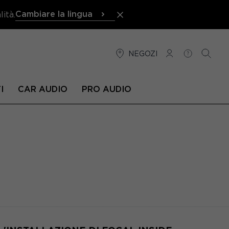
Cambiare la lingua
ità.
NEGOZI
CONNESSIONE
AIUTO
RICER
I
CAR AUDIO
PRO AUDIO