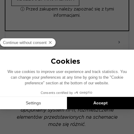
ⓘ Przed zakupem należy zapoznać się z tymi
informacjami.
ACTIVE 6.0
POWERED
Schemat instalacji został opracowany na
podstawie pojazdu wyposażonego w fabryczny
system audio. Jeśli Twój pojazd posiada
opcjonalny system hi-fi, rozmieszczenie
elementów przedstawionych na schemacie
może się różnić.