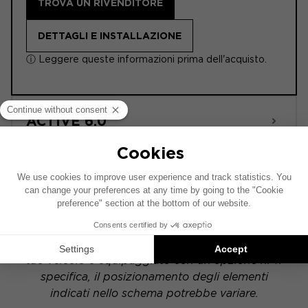
TROVA UN RIVENDITORE
DETTAGLI E INSTALLAZIONE
ⓘ Leggere queste informazioni prima dell'acquisto.
ACTIVE 6.0
POWERED
Questo schema di installazione si basa su un
veicolo dotato di un impianto audio di serie. Se il
tuo veicolo è equipaggiato con un'opzione hi-fi
specifica, il posizionamento degli elementi
indicati nello schema potrebbe variare.