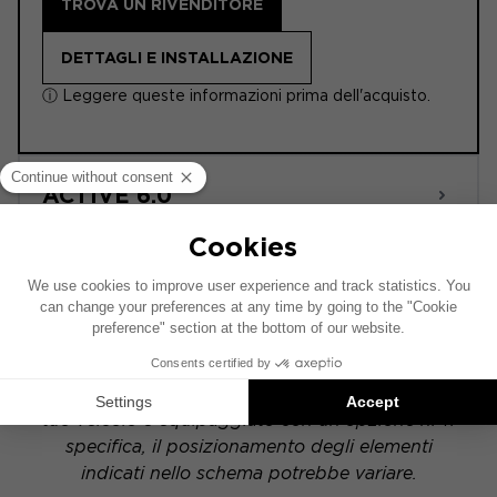
TROVA UN RIVENDITORE
DETTAGLI E INSTALLAZIONE
ⓘ Leggere queste informazioni prima dell'acquisto.
ACTIVE 6.0
POWERED
Questo schema di installazione si basa su un
veicolo dotato di un impianto audio di serie. Se il
tuo veicolo è equipaggiato con un'opzione hi-fi
specifica, il posizionamento degli elementi
indicati nello schema potrebbe variare.