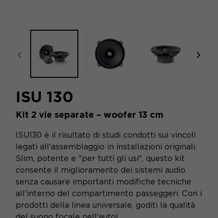
focal-naim-frontent::misc.prev_label
focal
ISU 130
Kit 2 vie separate – woofer 13 cm
ISU130 è il risultato di studi condotti sui vincoli
legati all'assemblaggio in installazioni originali.
Slim, potente e "per tutti gli usi", questo kit
consente il miglioramento dei sistemi audio
senza causare importanti modifiche tecniche
all'interno del compartimento passeggeri. Con i
prodotti della linea universale, goditi la qualità
del suono focale nell'auto!