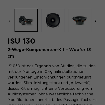
focal-naim-frontent::misc.prev_label
focal
ISU 130
2-Wege-Komponenten-Kit – Woofer 13
cm
ISU130 ist das Ergebnis von Studien, die zu den
mit der Montage in Originalinstallationen
verbundenen Einschränkungen durchgeführt
wurden. Slim, leistungsstark und „Allzweck“,
dieses Kit ermöglicht eine Verbesserung von
Audiosystemen, ohne wesentliche technische
Modifikationen innerhalb des Passagierfachs zu