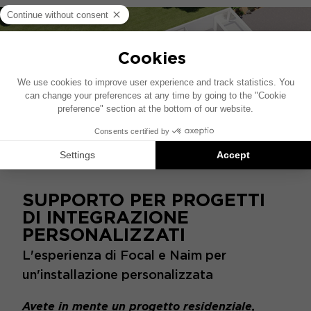
SUPPORTO PER PROGETTI
DI INTEGRAZIONE
PERSONALIZZATI
L'esperienza di Focal e Naim per
un'installazione personalizzata
Avete in mente un progetto residenziale,