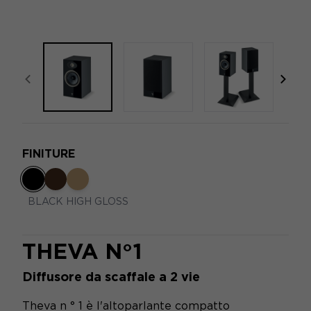
focal-naim-frontent::misc.prev_label
focal
FINITURE
BLACK HIGH GLOSS
THEVA N°1
Diffusore da scaffale a 2 vie
Theva n ° 1 è l'altoparlante compatto