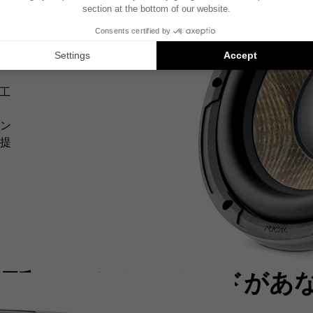
ン
の工
ン
提
調和のとれたサウンドがあ