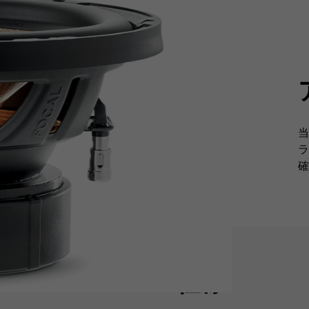
当
ラ
確
仕様