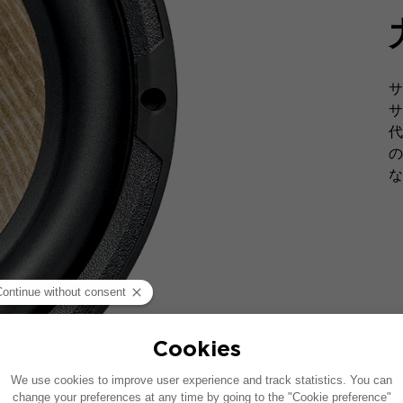
サ
サ
代
の
な