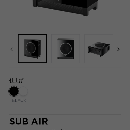
focal-naim-frontent::misc.prev_label
focal
仕上げ
BLACK
SUB AIR