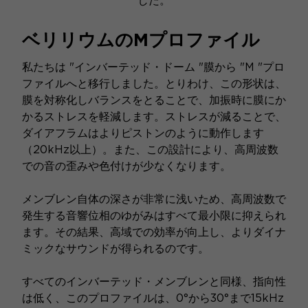
した。
ベリリウムのMプロファイル
私たちは "インバーテッド・ドーム "膜から "M "プロ
ファイルへと移行しました。とりわけ、この形状は、
膜を対称化しバランスをとることで、加振時に膜にか
かるストレスを軽減します。ストレスが減ることで、
ダイアフラムはよりピストンのように動作します
（20kHz以上）。また、この設計により、高周波数
での音の歪みや色付けが少なくなります。
メンブレン自体の深さが非常に浅いため、高周波数で
発生する音響位相のゆがみはすべて最小限に抑えられ
ます。その結果、高域での効率が向上し、よりダイナ
ミックなサウンドが得られるのです。
すべてのインバーテッド・メンブレンと同様、指向性
は低く、このプロファイルは、0°から30°まで15kHz