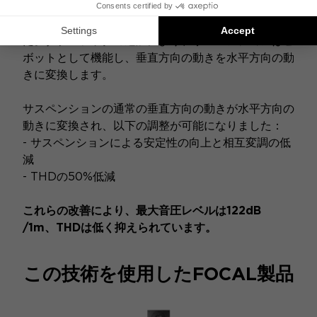
当社のエンジニアはTMDサスペンションを最適化
し、ツィーターに新世代のサスペンションを与えまし
た。ダブルフックの追加により、サスペンションはピ
ボットとして機能し、垂直方向の動きを水平方向の動
きに変換します。
サスペンションの通常の垂直方向の動きが水平方向の
動きに変換され、以下の調整が可能になりました：
- サスペンションによる安定性の向上と相互変調の低
減
- THDの50%低減
これらの改善により、最大音圧レベルは122dB
/1m、THDは低く抑えられています。
この技術を使用したFOCAL製品