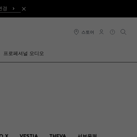
변경
스토어
연결
도움말
검색
프로페셔널 오디오
O X
VESTIA
THEVA
서브우퍼