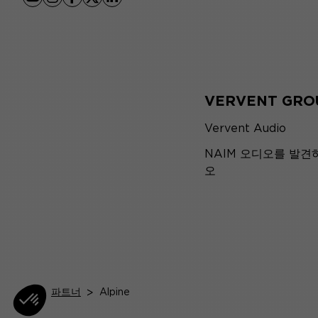
youtube
instagram
facebook
x
linkedin
VERVENT GRO
Vervent Audio
NAIM 오디오를 발견
오
홈
>
파트너
>
Alpine