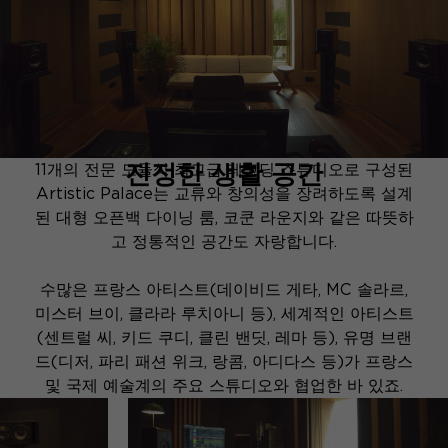
진정한 생활 공간
11개의 전문 모듈식 최고급 레코딩 스튜디오로 구성된
Artistic Palace는 교류와 창의성을 장려하도록 설계
된 대형 오픈백 다이닝 룸, 코쿤 라운지와 같은 따뜻하
고 정통적인 공간도 자랑합니다.
수많은 프랑스 아티스트(데이비드 게타, MC 솔라르,
미스터 브이, 클라라 루치아니 등), 세계적인 아티스트
(센트럴 씨, 키드 쿠디, 클린 밴딧, 레마 등), 유명 브랜
드(디저, 파리 패션 위크, 랑콤, 아디다스 등)가 프랑스
및 국제 예술계의 주요 스튜디오와 협업한 바 있죠.