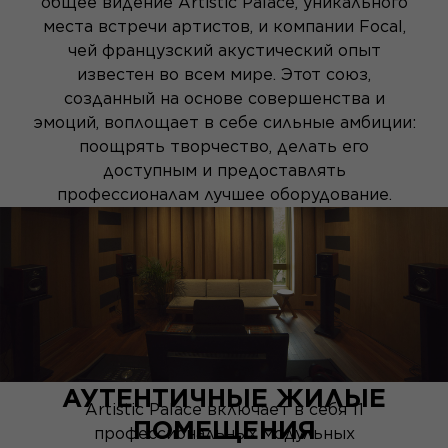
общее видение Artistic Palace, уникального
места встречи артистов, и компании Focal,
чей французский акустический опыт
известен во всем мире. Этот союз,
созданный на основе совершенства и
эмоций, воплощает в себе сильные амбиции:
поощрять творчество, делать его
доступным и предоставлять
профессионалам лучшее оборудование.
АУТЕНТИЧНЫЕ ЖИЛЫЕ
Artistic Palace включает в себя 11
ПОМЕЩЕНИЯ
профессиональных модульных