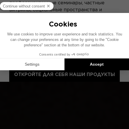
профессиональные семинары, частные
витрины, социальные пространства и
многое другое - Artistic Palace является
уникальным местом, где под ритм звука
Focal разрабатываются исключительные
проекты. Все профессиональные студии
оснащены линейными мониторами ST6
(Twin6, Solo6, Sub12) и SM6 (Trio11 Be), а
также наушниками Listen Professional.
ОТКРОЙТЕ ДЛЯ СЕБЯ НАШИ ПРОДУКТЫ