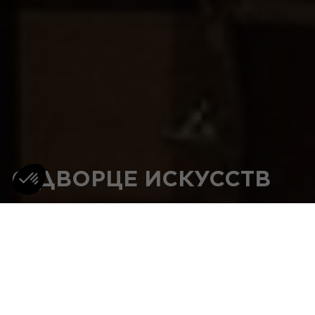
О ДВОРЦЕ ИСКУССТВ
Artistic Palace площадью 850 м², расположенный в самом
сердце 18-го округа, недалеко от Монмартра, является
первой в Париже звукозаписывающей студией и
центром создания аудиовизуальных произведений
такого масштаба. Основанное и управляемое Пьером
Гимаром, это монументальное пространство
предназначено для поощрения встреч, обмена мнениями
и творчества.