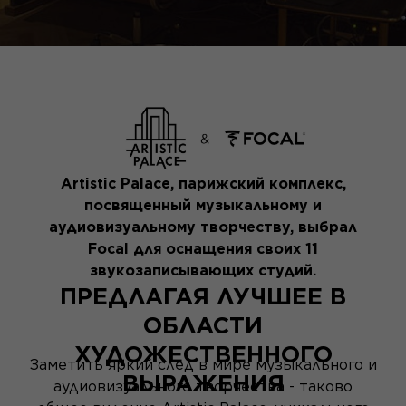
Artistic Palace, парижский комплекс,
посвященный музыкальному и
аудиовизуальному творчеству, выбрал
Focal для оснащения своих 11
звукозаписывающих студий.
ПРЕДЛАГАЯ ЛУЧШЕЕ В
ОБЛАСТИ
ХУДОЖЕСТВЕННОГО
Заметить яркий след в мире музыкального и
ВЫРАЖЕНИЯ
аудиовизуального творчества - таково