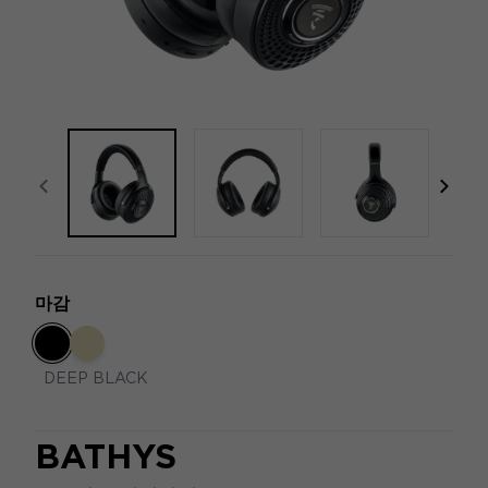
focal-naim-frontent::misc.prev_label
focal
마감
DEEP BLACK
BATHYS