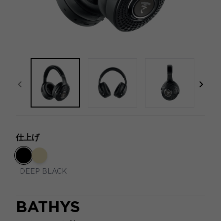
focal-naim-frontent::misc.prev_label
focal
仕上げ
DEEP BLACK
BATHYS