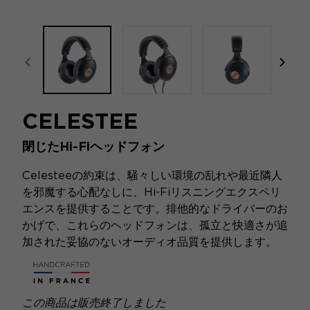
focal-naim-frontent::misc.prev_label
focal
CELESTEE
閉じたHi-Fiヘッドフォン
Celesteeの約束は、騒々しい環境の乱れや最近隣人
を邪魔する心配なしに、Hi-Fiリスニングエクスペリ
エンスを提供することです。排他的なドライバーのお
かげで、これらのヘッドフォンは、孤立と快適さが追
加された妥協のないオーディオ品質を提供します。
この商品は販売終了しました